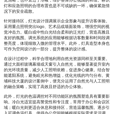
觉清晰，也不宜过于冷峻，维护整体办公氛围的和谐。标识
灯和应急照明的合理布置也是不可或缺的一环，确保紧急情
况下的安全疏散。
针对接待区，灯光设计强调展示企业形象与提升访客体验。
采用重点照明突出logo、艺术品或墙面装饰，增强空间的视
觉冲击力。暖白或中性白光结合柔和的泛光灯，营造高雅且
友好的氛围。调光系统的应用能够根据访客数量和时间段调
整亮度，体现细致入微的管理水平。此外，灯具造型本身也
可作为空间设计的一部分，提升整体的设计感。
在设计过程中，科学合理地利用自然光资源同样至关重要。
通过大面积玻璃幕墙或天窗引入自然光，能够显著提升室内
的光环境质量，减少人工照明依赖，促进身心健康。结合智
能遮阳系统，避免眩光和热增益，优化光线的均匀分布。黄
埔科技大厦的设计案例中，便充分运用了自然光与人工照明
的融合策略，实现了高效且舒适的办公体验。
此外，灯光的色温调控对不同功能区的氛围塑造具有重要影
响。冷白光适宜提高警觉性和专注度，常用于办公和会议区
域；暖白光则更适合休息和接待区，营造温馨氛围。逐步引
入可调色温灯具，使得办公空间能够根据实际需求灵活调