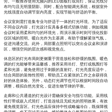
劳。一般推荐使用无频闪的LED面板灯或筒灯，保证光线分
布均匀且无明显阴影。同时，配合智能调光系统，根据室外
光线强度自动调节室内亮度，实现节能与舒适的平衡。
会议室则需打造集专业与舒适于一体的灯光环境。为了适应
不同会议内容，灯光设计应具备多模式切换功能，例如视频
会议时采用柔和均匀的环境光，而演示展示时则可强化投影
仪区域的照明。暖白光作为主基调，有助于缓解紧张气氛，
促进沟通交流。此外，局部重点照明可以突出会议桌和演讲
区，增强空间的层次感和视觉焦点。
休息区的灯光布局则更侧重于营造放松和舒缓的氛围。暖色
调的灯光能够带来温馨感，推荐采用吊灯、壁灯或氛围灯等
柔和光源，避免使用过于刺眼的直射灯。灯光亮度应适中，
结合局部的装饰性照明，帮助员工在紧张的工作之余获得良
好的休息体验。另外，动态灯光调节也可以根据时间段自动
调整，模拟自然光变化，促进生物节律的平衡。
走廊和公共通道的灯光设计需确保安全与指引功能。采用线
性灯带或嵌入式筒灯，打造连续且无眩光的照明效果，有效
避免视觉盲区。灯光色温应保持中性或略偏冷白，既保障视