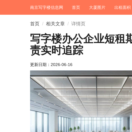
南京写字楼信息网
首页
大厦图片
出租面积
首页
相关文章
详情页
写字楼办公企业短租
责实时追踪
更新日期：
2026-06-16