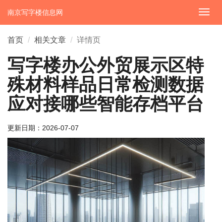
南京写字楼信息网
切
换
导
首页
相关文章
详情页
航
写字楼办公外贸展示区特
殊材料样品日常检测数据
应对接哪些智能存档平台
更新日期：
2026-07-07