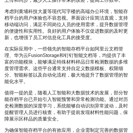
上传和同步，减少人工操作带来的误差，提高工作效率。
考虑到黄埔科技大厦等现代写字楼的高端办公环境，智能存
档平台的用户体验也不容忽视。界面设计应简洁直观，支持
移动端访问，满足不同岗位人员的使用需求，提升数据管理
的便捷性和实用性。良好的用户体验不仅促进数据的及时更
新，也增强了员工对信息化工具的接受度。
在实际应用中，一些领先的智能存档平台如阿里云文档管
理、华为云FusionStorage和钉钉智能文档等，均提供了丰
富的功能模块，能够满足特殊材料样品日常检测数据的多维
度管理需求。这些平台通常支持自定义数据模板、权限细
分、智能标签以及自动化流程，极大地提升了数据管理的智
能化水平。
值得一提的是，随着人工智能和大数据技术的发展，部分智
能存档平台已开始引入智能预警和异常检测功能。通过对历
史检测数据的深度学习，系统能够自动识别异常波动，及时
提醒管理人员进行核查，有助于提前发现材料性能问题，保
障展示区样品的质量安全。
为确保智能存档平台的有效应用，企业需制定完善的数据管